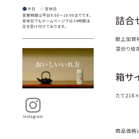
●
●
今日
定休日
営業時間は平日9:00〜16:00までです。
詰合
定休日でもホームページでは24時間注
文を受け付けております。
献上加賀棒
深炒り焙茶
箱サ
たて218
Instagram
商品価格