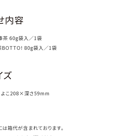
せ内容
茶 60g袋入／1袋
BOTTO! 80g袋入／1袋
イズ
×よこ208×深さ59mm
には箱代が含まれております。