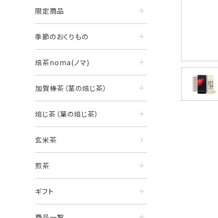
限定商品
季節のおくりもの
焙茶noma(ノマ)
加賀棒茶（茎の焙じ茶）
焙じ茶（葉の焙じ茶）
玄米茶
煎茶
ギフト
商品一覧