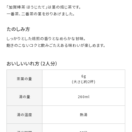
「加賀棒茶 ほうじたて」は茎の焙じ茶です。
一番茶、二番茶の茎を炒りあげました。
たのしみ方
しっかりとした焙煎の香りとなめらかな甘味。
飽きのこないコクと飲みごたえある味わいが楽しめます。
おいしいいれ方（2人分）
6g
茶葉の量
(大さじ約2杯)
湯の量
260ml
湯の温度
熱湯