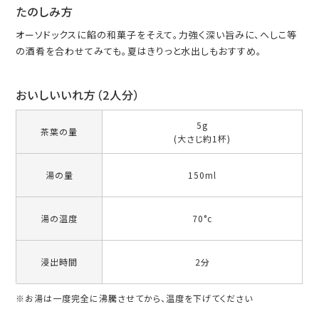
たのしみ方
オーソドックスに餡の和菓子をそえて。力強く深い旨みに、へしこ等
の酒肴を合わせてみても。夏はきりっと水出しもおすすめ。
おいしいいれ方（2人分）
5g
茶葉の量
(大さじ約1杯)
湯の量
150ml
湯の温度
70°c
浸出時間
2分
※お湯は一度完全に沸騰させてから、温度を下げてください