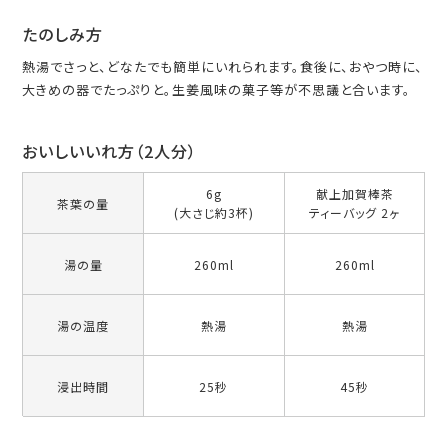
たのしみ方
熱湯でさっと、どなたでも簡単にいれられます。食後に、おやつ時に、
大きめの器でたっぷりと。生姜風味の菓子等が不思議と合います。
おいしいいれ方（2人分）
6g
献上加賀棒茶
茶葉の量
(大さじ約3杯)
ティーバッグ 2ヶ
湯の量
260ml
260ml
湯の温度
熱湯
熱湯
浸出時間
25秒
45秒