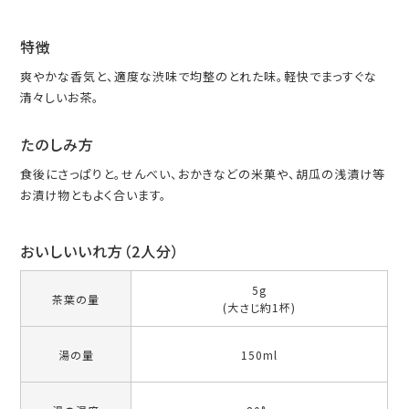
特徴
爽やかな香気と、適度な渋味で均整のとれた味。軽快でまっすぐな
清々しいお茶。
たのしみ方
食後にさっぱりと。せんべい、おかきなどの米菓や、胡瓜の浅漬け等
お漬け物ともよく合います。
おいしいいれ方（2人分）
5g
茶葉の量
(大さじ約1杯)
湯の量
150ml