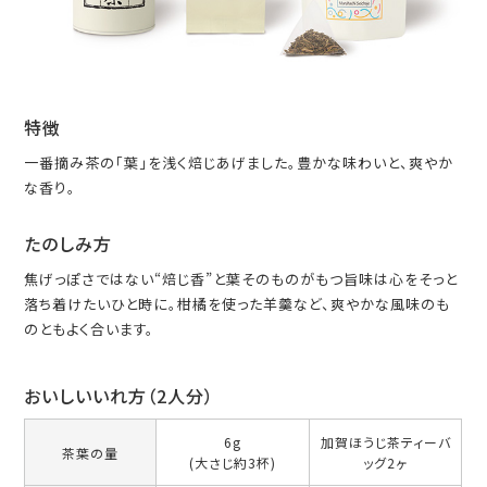
特徴
一番摘み茶の「葉」を浅く焙じあげました。豊かな味わいと、爽やか
な香り。
たのしみ方
焦げっぽさではない“焙じ香”と葉そのものがもつ旨味は心をそっと
落ち着けたいひと時に。柑橘を使った羊羹など、爽やかな風味のも
のともよく合います。
おいしいいれ方（2人分）
6g
加賀ほうじ茶ティーバ
茶葉の量
(大さじ約3杯)
ッグ2ヶ