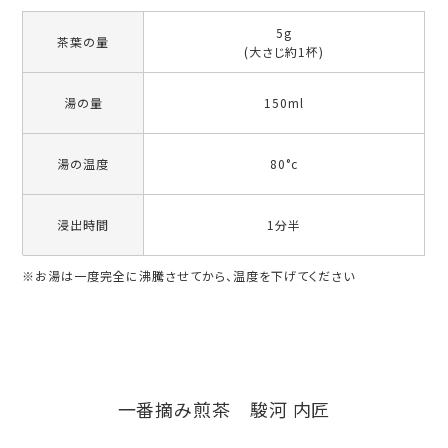
5g
茶葉の量
(大さじ約1杯)
湯の量
150ml
湯の温度
80°c
浸出時間
1分半
※お湯は一度完全に沸騰させてから、温度を下げてください
一番摘み煎茶 駿河 内匠