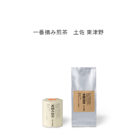
一番摘み煎茶 土佐 東津野