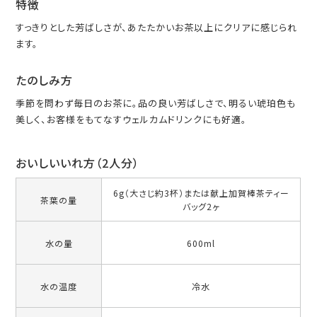
特徴
すっきりとした芳ばしさが、あたたかいお茶以上にクリアに感じられ
ます。
たのしみ方
季節を問わず毎日のお茶に。品の良い芳ばしさで、明るい琥珀色も
美しく、お客様をもてなすウェルカムドリンクにも好適。
おいしいいれ方（2人分）
6g（大さじ約3杯）または献上加賀棒茶ティー
茶葉の量
バッグ2ヶ
水の量
600ml
水の温度
冷水