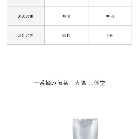
湯の温度
熱湯
熱湯
浸出時間
50秒
1分
一番摘み煎茶 大隅 三体堂