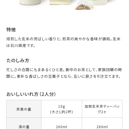
特徴
焙煎した玄米の芳ばしい香りと、煎茶の爽やかな香味が調和。玄米
は石川県産です。
たのしみ方
忙しさの合間にもまあるくひと息。食中のお茶として、家族団欒の時
間に。素朴な香ばしさの豆菓子となら、互いに良さを引き立てます。
おいしいいれ方（2人分）
10g
加賀玄米茶ティーバッ
茶葉の量
(大さじ約2杯)
グ2ヶ
湯の量
260ml
260ml