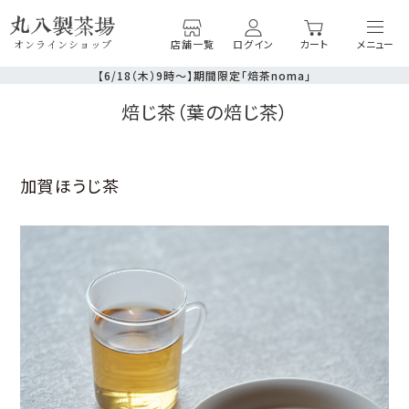
店舗一覧
ログイン
カート
オンラインショップ
【6/18（木）9時〜】期間限定「焙茶noma」
焙じ茶（葉の焙じ茶）
加賀ほうじ茶