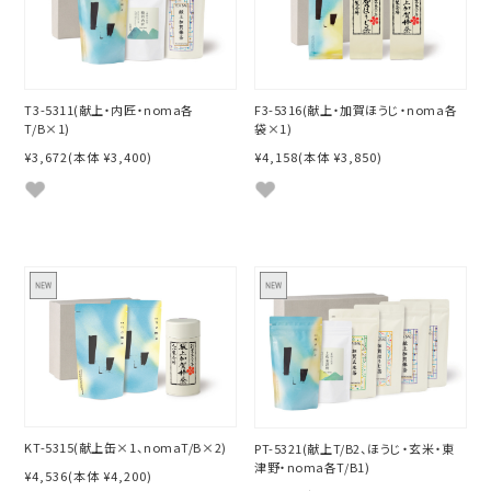
T3-5311(献上・内匠・noma各
F3-5316(献上・加賀ほうじ・noma各
T/B×1)
袋×1)
¥3,672
(本体 ¥3,400)
¥4,158
(本体 ¥3,850)
KT-5315(献上缶×1、nomaT/B×2)
PT-5321(献上T/B2、ほうじ・玄米・東
津野・noma各T/B1)
¥4,536
(本体 ¥4,200)