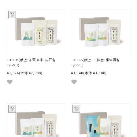
T3-303(献上・加賀玄米・内匠各
T3-165(献上・三体堂・東津野各
T/B×1)
T/B×1)
¥3,024
(本体 ¥2,800)
¥3,348
(本体 ¥3,100)