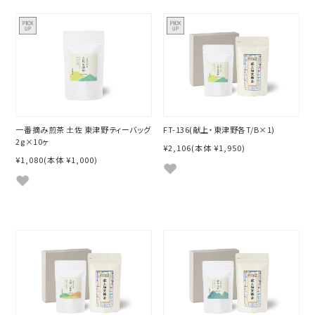
一番摘み煎茶 土佐 東津野ティーバッグ
FT-136(献上・東津野各T/B×1)
2g×10ヶ
¥2,106
(本体 ¥1,950)
¥1,080
(本体 ¥1,000)