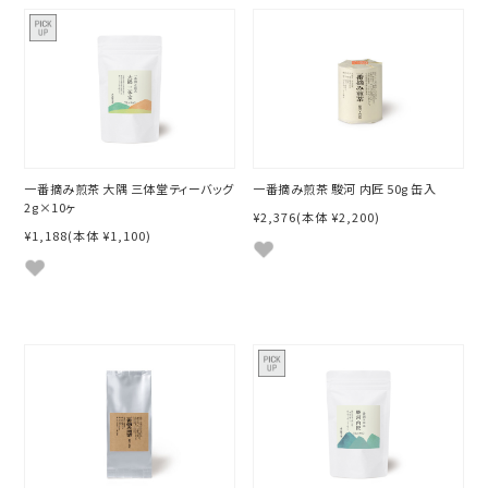
一番摘み煎茶 大隅 三体堂ティーバッグ
一番摘み煎茶 駿河 内匠 50g 缶入
2g×10ヶ
¥2,376
(本体 ¥2,200)
¥1,188
(本体 ¥1,100)