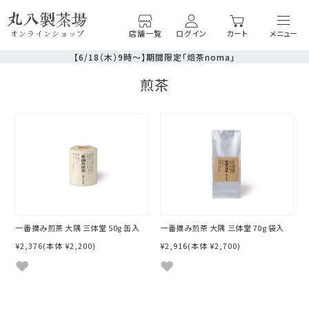
店舗一覧
ログイン
カート
オンラインショップ
【6/18（木）9時〜】期間限定「焙茶noma」
煎茶
一番摘み煎茶 大隅 三体堂 50g 缶入
一番摘み煎茶 大隅 三体堂 70g 袋入
¥2,376
(本体 ¥2,200)
¥2,916
(本体 ¥2,700)