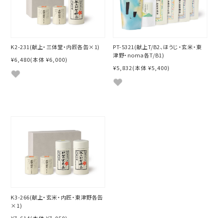
K2-231(献上・三体堂・内匠各缶×1)
PT-5321(献上T/B2、ほうじ・玄米・東
津野・noma各T/B1)
¥6,480
(本体 ¥6,000)
¥5,832
(本体 ¥5,400)
K3-266(献上・玄米・内匠・東津野各缶
×1)
¥7,614
(本体 ¥7,050)