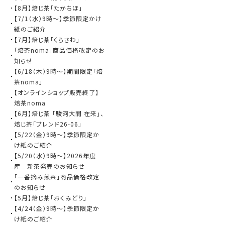
【8月】焙じ茶「たかちほ」
【7/1（水）9時～】季節限定かけ
紙のご紹介
【7月】焙じ茶「くらさわ」
「焙茶noma」商品価格改定のお
知らせ
【6/18（木）9時～】期間限定「焙
茶noma」
【オンラインショップ販売終了】
焙茶noma
【6月】焙じ茶 「駿河大間 在来」、
焙じ茶「ブレンド26-06」
【5/22（金）9時～】季節限定か
け紙のご紹介
【5/20（水）9時～】2026年度
産 新茶発売のお知らせ
「一番摘み煎茶」商品価格改定
のお知らせ
【5月】焙じ茶「おくみどり」
【4/24（金）9時～】季節限定か
け紙のご紹介