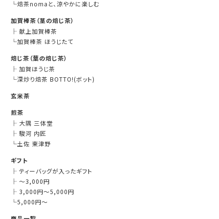
└
焙茶nomaと、涼やかに楽しむ
加賀棒茶（茎の焙じ茶）
├
献上加賀棒茶
└
加賀棒茶 ほうじたて
焙じ茶（葉の焙じ茶）
├
加賀ほうじ茶
└
深炒り焙茶 BOTTO!(ボット)
玄米茶
煎茶
├
大隅 三体堂
├
駿河 内匠
└
土佐 東津野
ギフト
├
ティーバッグが入ったギフト
├
～3,000円
├
3,000円～5,000円
└
5,000円～
商品一覧