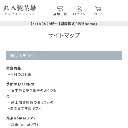
店舗一覧
ログイン
カート
オンラインショップ
【6/18（木）9時～】期間限定「焙茶noma」
サイトマップ
商品カテゴリ
限定商品
└
今月の焙じ茶
季節のおくりもの
├
日本茶と焼き菓子のおくりも
の
├
献上加賀棒茶のおくりもの
└
夏のおすすめギフト
焙茶noma(ノマ)
├
焙茶noma(ノマ)