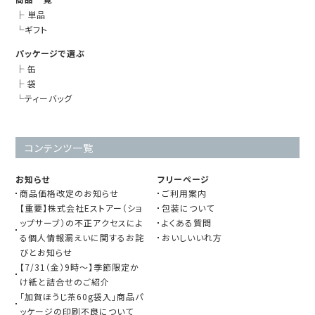
├
単品
└
ギフト
パッケージで選ぶ
├
缶
├
袋
└
ティーバッグ
コンテンツ一覧
お知らせ
フリーページ
商品価格改定のお知らせ
ご利用案内
【重要】株式会社Eストアー（ショ
包装について
ップサーブ）の不正アクセスによ
よくある質問
る個人情報漏えいに関するお詫
おいしいいれ方
びとお知らせ
【7/31（金）9時～】季節限定か
け紙と詰合せのご紹介
「加賀ほうじ茶60g袋入」商品パ
ッケージの印刷不良について