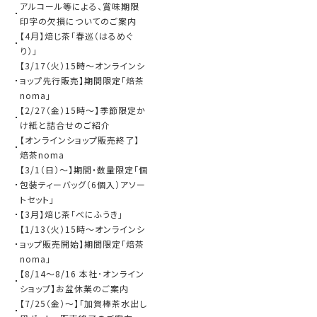
アルコール等による、賞味期限
印字の欠損についてのご案内
【4月】焙じ茶「春巡（はるめぐ
り）」
【3/17（火）15時～オンラインシ
ョップ先行販売】期間限定「焙茶
noma」
【2/27（金）15時～】季節限定か
け紙と詰合せのご紹介
【オンラインショップ販売終了】
焙茶noma
【3/1（日）～】期間・数量限定「個
包装ティーバッグ（6個入）アソー
トセット」
【3月】焙じ茶「べにふうき」
【1/13（火）15時～オンラインシ
ョップ販売開始】期間限定「焙茶
noma」
【8/14～8/16 本社･オンライン
ショップ】お盆休業のご案内
【7/25（金）～】「加賀棒茶水出し