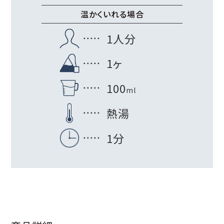
温かくいれる場合
1人分
1ヶ
100
ml
熱湯
1分