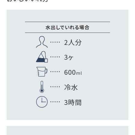
水出しでいれる場合
2人分
3ヶ
600
ml
冷水
3時間