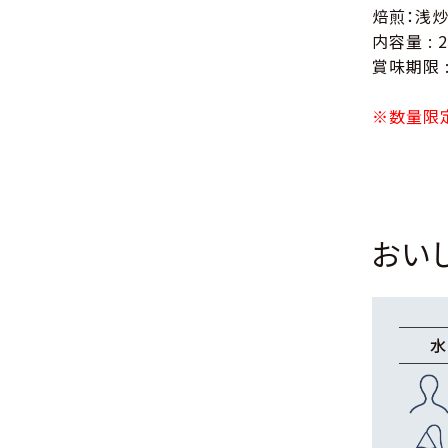
焙煎：浅炒
内容量 : 
賞味期限 :
※数量限
おい
水