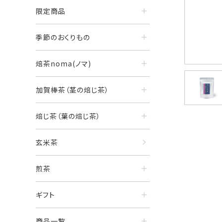
限定商品
季節のおくりもの
焙茶noma(ノマ)
加賀棒茶（茎の焙じ茶）
焙じ茶（葉の焙じ茶）
玄米茶
煎茶
ギフト
商品一覧