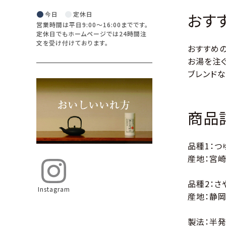
●
●
おす
今日
定休日
営業時間は平日9:00〜16:00までです。
定休日でもホームページでは24時間注
文を受け付けております。
おすすめの
お湯を注
ブレンド
商品
品種1：つ
産地：宮
品種2：さ
Instagram
産地：静
製法：半