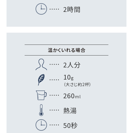
2時間
温かくいれる場合
2人分
10
g
（大さじ約2杯）
260
ml
熱湯
50秒