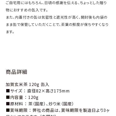
ご自宅用にはもちろん、日頃の感謝を伝える、ちょっとした贈り
物におすすめの缶入です。
また、内蓋付きの缶は気密性と遮光性が高く、開封後も内袋の
まま缶で保管していただくことで、茶葉の鮮度が保ちやすくなり
ます。
商品詳細
加賀玄米茶 120g 缶入
■サイズ ： 直径82×高さ175mm
■内容量 ： 120g
■原材料 ： 茶（国産）、炒り米（国産）
■賞味期限 ： 弊社の商品は、賞味期限を製造日より3ヶ