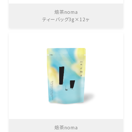
焙茶noma
ティーバッグ3g×12ヶ
焙茶noma