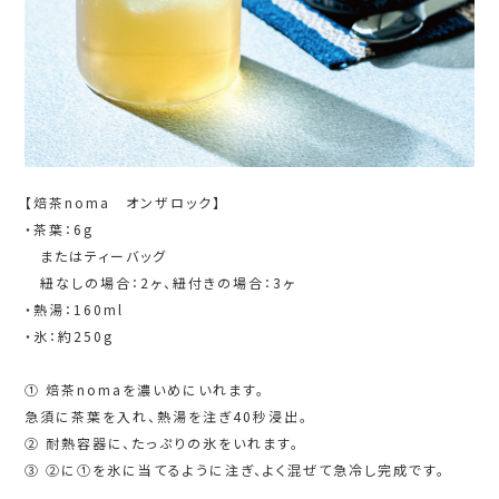
【焙茶noma オンザロック】
・茶葉：6g
またはティーバッグ
紐なしの場合：2ヶ、紐付きの場合：3ヶ
・熱湯：160ml
・氷：約250g
① 焙茶nomaを濃いめにいれます。
急須に茶葉を入れ、熱湯を注ぎ40秒浸出。
② 耐熱容器に、たっぷりの氷をいれます。
③ ②に➀を氷に当てるように注ぎ、よく混ぜて急冷し完成です。